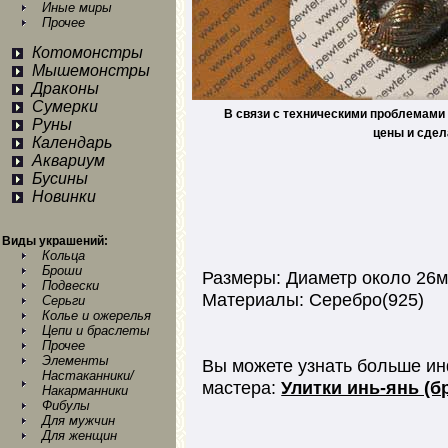
Иные миры
Прочее
Котомонстры
Мышемонстры
Драконы
Сумерки
В связи с техническими проблемами 
Руны
цены и сдел
Календарь
Аквариум
Бусины
Новинки
Виды украшений:
Кольца
Броши
Размеры: Диаметр около 26
Подвески
Материалы: Серебро(925)
Серьги
Колье и ожерелья
Цепи и браслеты
Прочее
Элементы
Вы можете узнать больше ин
Настаканники/
мастера:
Улитки инь-янь (б
Накарманники
Фибулы
Для мужчин
Для женщин