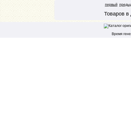
первый
преды
Товаров в 
Время генер