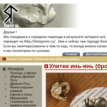
Главная
Достака/Скидк
Каталог
»
Сумерки
»
Улитки инь-янь (бронза+серебро)
Улитки инь-янь (бр
История
Лунницы и другие
обереги Древней
Руси
Древняя Русь
Финно-угорские
племена
Европа в эпоху
Меровингов
Скандинавия во
времена викингов