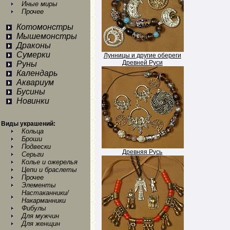
Иные миры
Прочее
Котомонстры
Мышемонстры
Драконы
Сумерки
Лунницы и другие обереги
Древней Руси
Руны
Календарь
Аквариум
Бусины
Новинки
Виды украшений:
Кольца
Броши
Подвески
Древняя Русь
Серьги
Колье и ожерелья
Цепи и браслеты
Прочее
Элементы
Настаканники/
Накарманники
Фибулы
Для мужчин
Для женщин