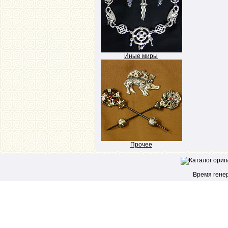
Иные миры
Прочее
Время генер