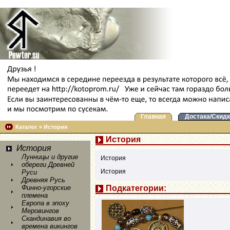
Главная
Достака/Скидк
Каталог
»
История
История
История
Лунницы и другие
История
обереги Древней
История
Руси
Древняя Русь
Подкатегории:
Финно-угорские
племена
Европа в эпоху
Меровингов
Скандинавия во
времена викингов