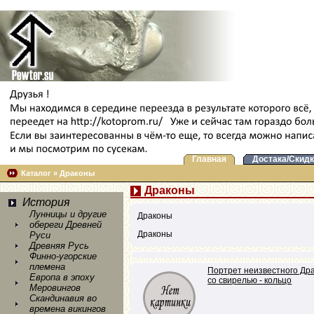
Главная
Достака/Скидк
Каталог
»
Драконы
Драконы
История
Лунницы и другие
Драконы
обереги Древней
Драконы
Руси
Древняя Русь
Финно-угорские
племена
Портрет неизвестного Др
Европа в эпоху
со свирелью - кольцо
Меровингов
Скандинавия во
времена викингов