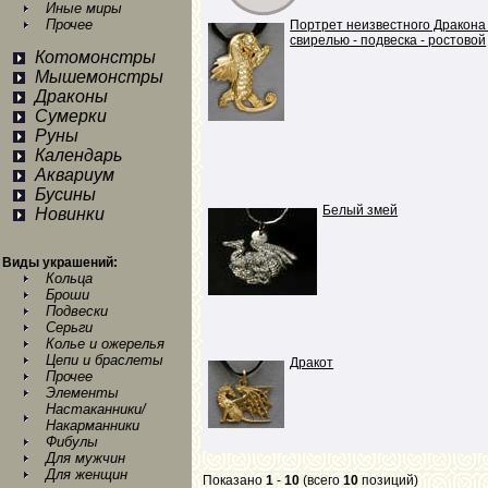
Иные миры
Прочее
Портрет неизвестного Дракона
свирелью - подвеска - ростовой
Котомонстры
Мышемонстры
Драконы
Сумерки
Руны
Календарь
Аквариум
Бусины
Белый змей
Новинки
Виды украшений:
Кольца
Броши
Подвески
Серьги
Колье и ожерелья
Цепи и браслеты
Дракот
Прочее
Элементы
Настаканники/
Накарманники
Фибулы
Для мужчин
Для женщин
Показано
1
-
10
(всего
10
позиций)