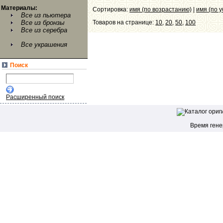
Материалы:
Сортировка:
имя (по возрастанию)
|
имя (по 
Все из пьютера
Все из бронзы
Товаров на странице:
10
,
20
,
50
,
100
Все из серебра
Все украшения
Поиск
Расширенный поиск
Время генер