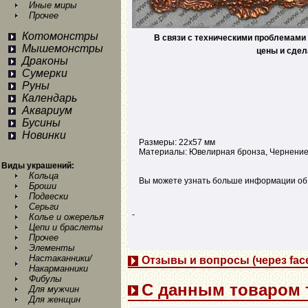
Иные миры
Прочее
Котомонстры
В связи с техническими проблемами 
Мышемонстры
цены и сдел
Драконы
Сумерки
Руны
Календарь
Аквариум
Бусины
Новинки
Размеры: 22х57 мм
Материалы: Ювелирная бронза, Чернени
Виды украшений:
Кольца
Вы можете узнать больше информации об 
Броши
Подвески
Серьги
-
Колье и ожерелья
Цепи и браслеты
Прочее
Элементы
Настаканники/
Отзывы и вопросы (через fac
Накарманники
Фибулы
С данным товаром 
Для мужчин
Для женщин