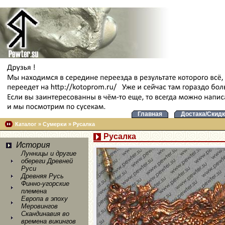
Главная
Достака/Скидк
Каталог
»
Сумерки
»
Русалка
Русалка
История
Лунницы и другие
обереги Древней
Руси
Древняя Русь
Финно-угорские
племена
Европа в эпоху
Меровингов
Скандинавия во
времена викингов