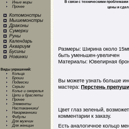
В связи с техническими проблемами 
Иные миры
Прочее
цены и сдел
Котомонстры
Мышемонстры
Драконы
Сумерки
Руны
Календарь
Аквариум
Размеры: Ширина около 15мм
Бусины
быть уменьшен-увеличен
Новинки
Материалы: Ювелирная бро
Виды украшений:
Кольца
Броши
Вы можете узнать больше ин
Подвески
мастера:
Перстень препуш
Серьги
Колье и ожерелья
Цепи и браслеты
Прочее
Элементы
Настаканники/
Цвет глаз зеленый, возможет
Накарманники
комментарии к заказу.
Фибулы
Для мужчин
Есть аналогичное кольцо ме
Для женщин