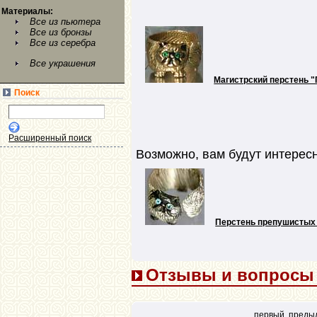
Материалы:
Все из пьютера
Все из бронзы
Все из серебра
Все украшения
Магистрский перстень 
Поиск
Расширенный поиск
Возможно, вам будут интерес
Перстень препушистых 
Отзывы и вопросы (
первый
преды