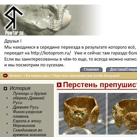
Главная
Достака/Скидк
Каталог
»
Котомонстры
»
Перстень препушистых котов большой
Перстень препушис
История
Лунницы и другие
обереги Древней
Руси
Древняя Русь
Финно-угорские
племена
Европа в эпоху
Меровингов
Скандинавия во
времена викингов