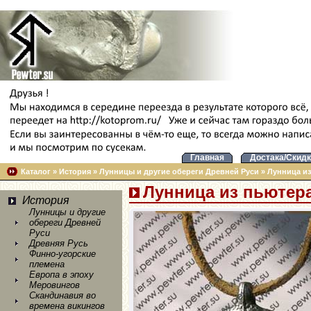
Главная
Достака/Скидк
Каталог
»
История
»
Лунницы и другие обереги Древней Руси
»
Лунница из
Лунница из пьютер
История
Лунницы и другие
обереги Древней
Руси
Древняя Русь
Финно-угорские
племена
Европа в эпоху
Меровингов
Скандинавия во
времена викингов