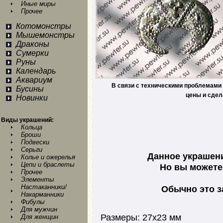
Иные миры
Прочее
Котомонстры
Мышемонстры
Драконы
Сумерки
Руны
Календарь
Аквариум
В связи с техническими проблемами 
Бусины
цены и сдел
Новинки
Виды украшений:
Кольца
Броши
Подвески
Серьги
Данное украшени
Колье и ожерелья
Цепи и браслеты
Но вы можете 
Прочее
Элементы
Настаканники/
Обычно это з
Накарманники
Фибулы
Для мужчин
Размеры: 27х23 мм
Для женщин