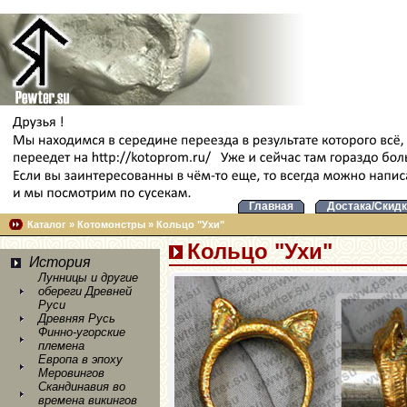
Главная
Достака/Скидк
Каталог
»
Котомонстры
»
Кольцо "Ухи"
Кольцо "Ухи"
История
Лунницы и другие
обереги Древней
Руси
Древняя Русь
Финно-угорские
племена
Европа в эпоху
Меровингов
Скандинавия во
времена викингов