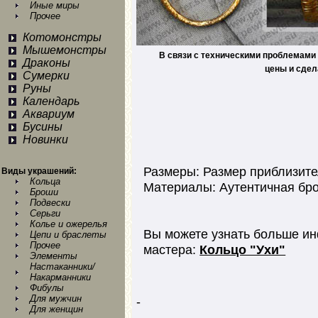
Иные миры
Прочее
Котомонстры
Мышемонстры
В связи с техническими проблемами 
Драконы
цены и сдел
Сумерки
Руны
Календарь
Аквариум
Бусины
Новинки
Размеры: Размер приблизите
Виды украшений:
Кольца
Материалы: Аутентичная бр
Броши
Подвески
Серьги
Колье и ожерелья
Вы можете узнать больше ин
Цепи и браслеты
Прочее
мастера:
Кольцо "Ухи"
Элементы
Настаканники/
Накарманники
Фибулы
Для мужчин
-
Для женщин