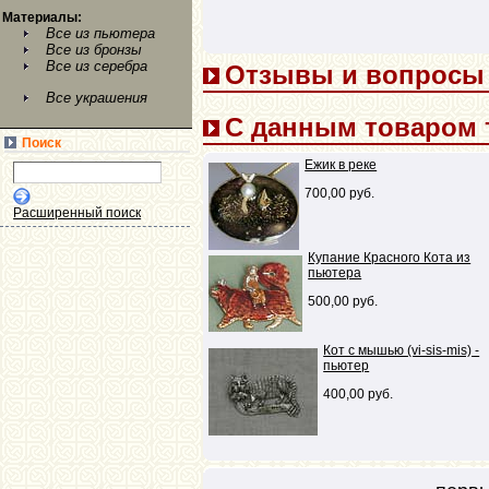
Материалы:
Все из пьютера
Все из бронзы
Все из серебра
Отзывы и вопросы (
Все украшения
С данным товаром 
Поиск
Ежик в реке
700,00 руб.
Расширенный поиск
Купание Красного Кота из
пьютера
500,00 руб.
Кот с мышью (vi-sis-mis) -
пьютер
400,00 руб.