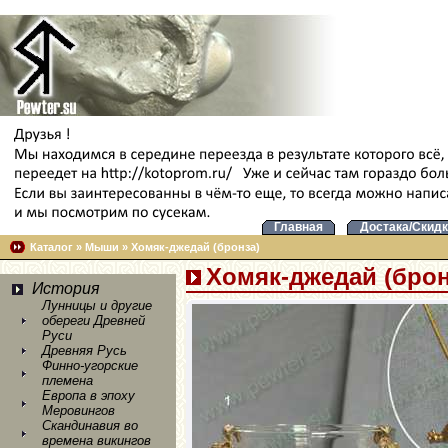
Главная
Достака/Скидк
Каталог
»
Мыши
»
Хомяк-джедай (бронза)
Хомяк-джедай (брон
История
Лунницы и другие
обереги Древней
Руси
Древняя Русь
Финно-угорские
племена
Европа в эпоху
Меровингов
Скандинавия во
времена викингов