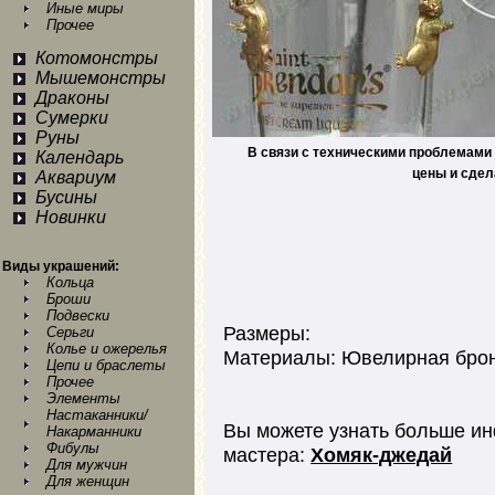
Иные миры
Прочее
Котомонстры
Мышемонстры
Драконы
Сумерки
Руны
В связи с техническими проблемами 
Календарь
цены и сдел
Аквариум
Бусины
Новинки
Виды украшений:
Кольца
Броши
Подвески
Размеры:
Серьги
Колье и ожерелья
Материалы: Ювелирная брон
Цепи и браслеты
Прочее
Элементы
Настаканники/
Вы можете узнать больше ин
Накарманники
Фибулы
мастера:
Хомяк-джедай
Для мужчин
Для женщин