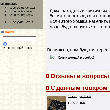
Материалы:
Все из пьютера
Даже находясь в критической
Все из бронзы
Все из серебра
безмятежность духа и полно
Если этого хомяка нацепить н
Все украшения
лапы будет значить что-то в
Поиск
Расширенный поиск
Возможно, вам будут интерес
Хомяк-джедай (серебро)
Отзывы и вопросы (
С данным товаром 
Созвездие Такса
1.000,00 руб.