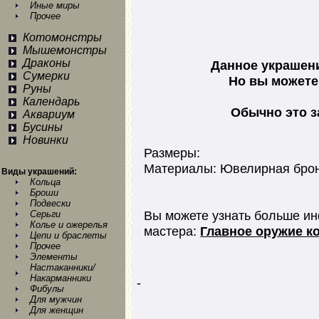
Иные миры
Прочее
Котомонстры
Мышемонстры
Драконы
Данное украшени
Сумерки
Но вы можете 
Руны
Календарь
Обычно это з
Аквариум
Бусины
Новинки
Размеры:
Материалы: Ювелирная бро
Виды украшений:
Кольца
Броши
Подвески
Вы можете узнать больше ин
Серьги
Колье и ожерелья
мастера:
Главное оружие ко
Цепи и браслеты
Прочее
Элементы
Настаканники/
Накарманники
-
Фибулы
Для мужчин
Для женщин