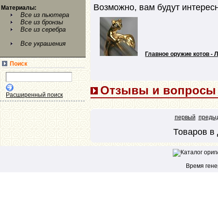
Возможно, вам будут интерес
Материалы:
Все из пьютера
Все из бронзы
Все из серебра
Все украшения
Главное оружие котов - 
Поиск
Отзывы и вопросы (
Расширенный поиск
первый
преды
Товаров в 
Время генер