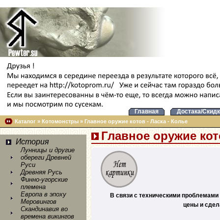
Главная
Достака/Скидк
Каталог
»
Котомонстры
»
Главное оружие котов - Ласка - Колье
Главное оружие кото
История
Лунницы и другие
обереги Древней
Руси
Древняя Русь
Финно-угорские
племена
Европа в эпоху
В связи с техническими проблемами 
Меровингов
цены и сдел
Скандинавия во
времена викингов