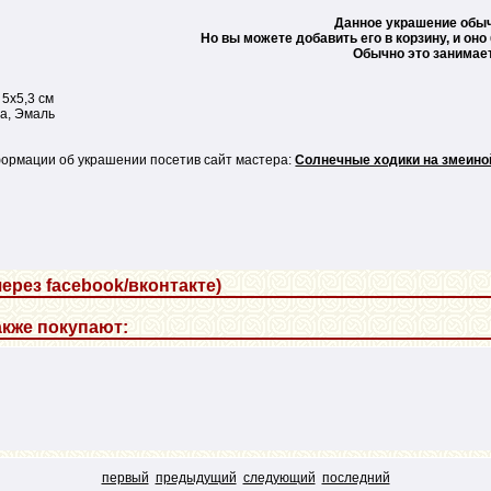
Данное украшение обыч
Но вы можете добавить его в корзину, и оно
Обычно это занимает
 5х5,3 см
а, Эмаль
ормации об украшении посетив сайт мастера:
Солнечные ходики на змеино
ерез facebook/вконтакте)
кже покупают:
первый
предыдущий
следующий
последний