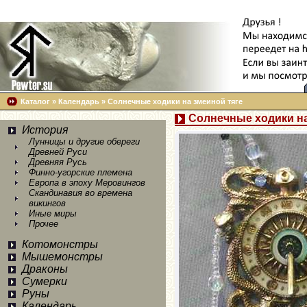
Каталог
»
Календарь
»
Солнечные ходики на змеиной тяге
Солнечные ходики на
История
Лунницы и другие обереги
Древней Руси
Древняя Русь
Финно-угорские племена
Европа в эпоху Меровингов
Скандинавия во времена
викингов
Иные миры
Прочее
Котомонстры
Мышемонстры
Драконы
Сумерки
Руны
Календарь