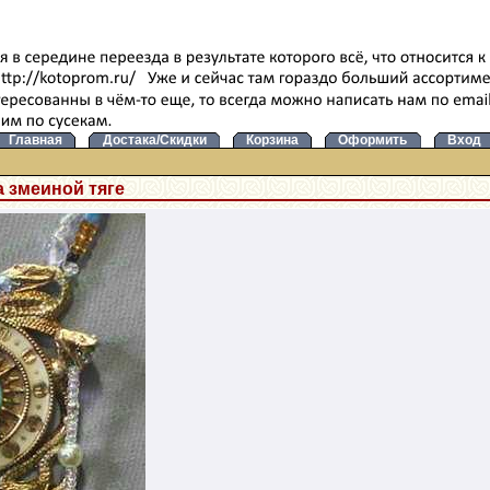
Главная
Достака/Скидки
Корзина
Оформить
Вход
 змеиной тяге