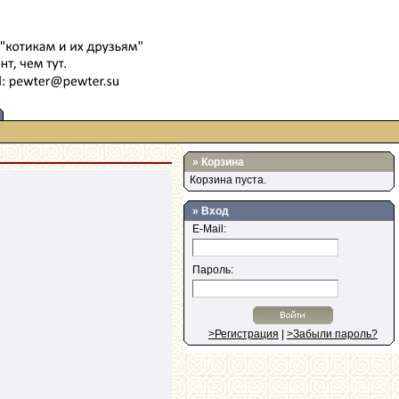
»
Корзина
Корзина пуста.
» Вход
E-Mail:
Пароль:
>Регистрация
|
>Забыли пароль?