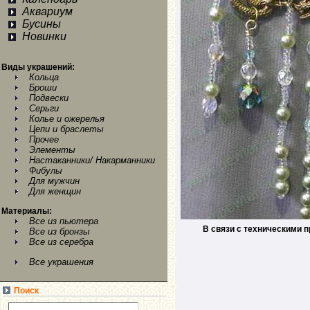
Аквариум
Бусины
Новинки
Виды украшений:
Кольца
Броши
Подвески
Серьги
Колье и ожерелья
Цепи и браслеты
Прочее
Элементы
Настаканники/ Накарманники
Фибулы
Для мужчин
Для женщин
Материалы:
Все из пьютера
В связи с техническими 
Все из бронзы
Все из серебра
Все украшения
Поиск