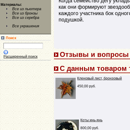
Когда семейство дегу уклад
Материалы:
как они формируют звездооб
Все из пьютера
каждого участника бок одног
Все из бронзы
Все из серебра
подушкой.
Все украшения
Поиск
Отзывы и вопросы (
Расширенный поиск
С данным товаром 
Кленовый лист, бронзовый
450,00 руб.
Коты инь-янь
800,00 руб.