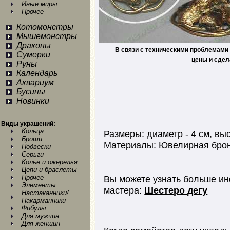
Иные миры
Прочее
Котомонстры
Мышемонстры
Драконы
В связи с техническими проблемами 
Сумерки
цены и сдел
Руны
Календарь
Аквариум
Бусины
Новинки
Виды украшений:
Кольца
Размеры: диаметр - 4 см, выс
Броши
Материалы: Ювелирная брон
Подвески
Серьги
Колье и ожерелья
Цепи и браслеты
Прочее
Вы можете узнать больше ин
Элементы
мастера:
Шестеро дегу
Настаканники/
Накарманники
Фибулы
Для мужчин
Для женщин