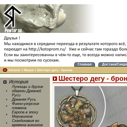
Главная
Достака/Скидк
Каталог
»
Мыши
»
Шестеро дегу - бронза
Шестеро дегу - бро
История
Лунницы и другие
обереги Древней
Руси
Древняя Русь
Финно-угорские
племена
Европа в эпоху
Меровингов
Скандинавия во
времена викингов